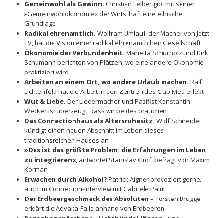
Gemeinwohl als Gewinn.
Christian Felber gibt mit seiner
»Gemeinwohlökonomie« der Wirtschaft eine ethische
Grundlage
Radikal ehrenamtlich.
Wolfram Umlauf, der Macher von Jetzt
TV, hat die Vision einer radikal ehrenamtlichen Gesellschaft
Ökonomie der Verbundenheit.
Marietta Schürholz und Dirk
Schumann berichten von Plätzen, wo eine andere Ökonomie
praktiziert wird
Arbeiten an einem Ort, wo andere Urlaub machen.
Ralf
Lichtenfeld hat die Arbeit in den Zentren des Club Med erlebt
Wut & Liebe.
Der Liedermacher und Pazifist Konstantin
Wecker ist überzeugt, dass wir beides brauchen
Das Connectionhaus als Altersruhesitz.
Wolf Schneider
kündigt einen neuen Abschnitt im Leben dieses
traditionsreichen Hauses an
»Das ist das größte Problem: die Erfahrungen im Leben
zu integrieren«
, antwortet Stanislav Grof, befragt von Maxim
Korman
Erwachen durch Alkohol?
Patrick Aigner provoziert gerne,
auch im Connection-Interview mit Gabriele Palm
Der Erdbeergeschmack des Absoluten
– Torsten Brügge
erklärt die Advaita-Falle anhand von Erdbeeren