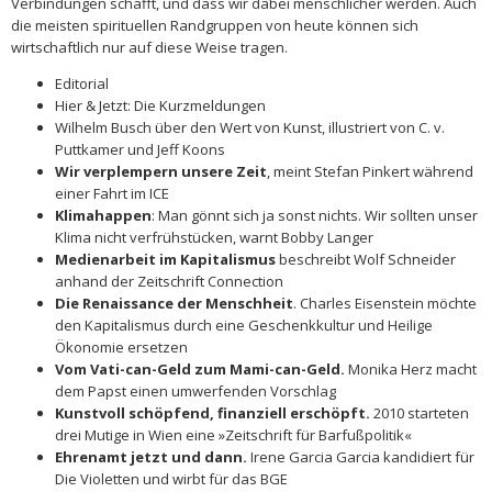
Verbindungen schafft, und dass wir dabei menschlicher werden. Auch
die meisten spirituellen Randgruppen von heute können sich
wirtschaftlich nur auf diese Weise tragen.
Editorial
Hier & Jetzt: Die Kurzmeldungen
Wilhelm Busch über den Wert von Kunst, illustriert von C. v.
Puttkamer und Jeff Koons
Wir verplempern unsere Zeit
, meint Stefan Pinkert während
einer Fahrt im ICE
Klimahappen
: Man gönnt sich ja sonst nichts. Wir sollten unser
Klima nicht verfrühstücken, warnt Bobby Langer
Medienarbeit im Kapitalismus
beschreibt Wolf Schneider
anhand der Zeitschrift Connection
Die Renaissance der Menschheit
. Charles Eisenstein möchte
den Kapitalismus durch eine Geschenkkultur und Heilige
Ökonomie ersetzen
Vom Vati-can-Geld zum Mami-can-Geld.
Monika Herz macht
dem Papst einen umwerfenden Vorschlag
Kunstvoll schöpfend, finanziell erschöpft.
2010 starteten
drei Mutige in Wien eine »Zeitschrift für Barfußpolitik«
Ehrenamt jetzt und dann.
Irene Garcia Garcia kandidiert für
Die Violetten und wirbt für das BGE