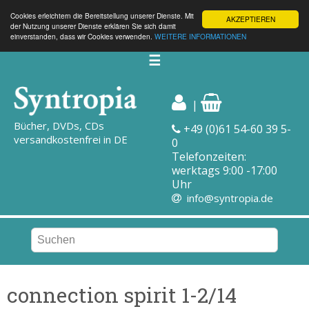
Cookies erleichtern die Bereitstellung unserer Dienste. Mit
AKZEPTIEREN
der Nutzung unserer Dienste erklären Sie sich damit
einverstanden, dass wir Cookies verwenden.
WEITERE INFORMATIONEN
☰
|
Bücher, DVDs, CDs
+49 (0)61 54-60 39 5-
versandkostenfrei in DE
0
Telefonzeiten:
werktags 9:00 -17:00
Uhr
info@syntropia.de
connection spirit 1-2/14