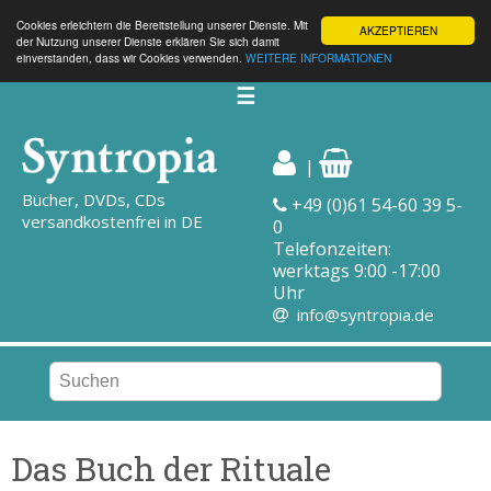
Cookies erleichtern die Bereitstellung unserer Dienste. Mit
AKZEPTIEREN
der Nutzung unserer Dienste erklären Sie sich damit
einverstanden, dass wir Cookies verwenden.
WEITERE INFORMATIONEN
☰
|
Bücher, DVDs, CDs
+49 (0)61 54-60 39 5-
versandkostenfrei in DE
0
Telefonzeiten:
werktags 9:00 -17:00
Uhr
info@syntropia.de
Das Buch der Rituale