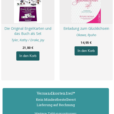
Die Original EngelKarten und
Einladung zum Glücklichsein
das Buch als Set
Okawa, Ryuho
Tyler, Kathy / Drake, Joy
14,95 €
21,80 €
In den Korb
In den Korb
Versand­kostenfrei!*
Kein Mindest­bestell­wert
Lieferung auf Rechnung
Weitere Zahlungs­optionen: