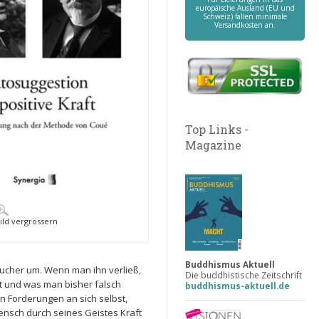
europäische Ausland (EU und
Schweiz) fallen minimale
Versandkosten an.
Top Links -
Magazine
ild vergrössern
Buddhismus Aktuell
sucher um. Wenn man ihn verließ,
Die buddhistische Zeitschrift
t und was man bisher falsch
buddhismus-aktuell.de
n Forderungen an sich selbst,
Mensch durch seines Geistes Kraft