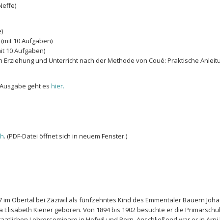
Neffe)
e)
(mit 10 Aufgaben)
it 10 Aufgaben)
n Erziehung und Unterricht nach der Methode von Coué: Praktische Anleitu
n Ausgabe geht es
hier.
ch
. (PDF-Datei öffnet sich in neuem Fenster.)
7 im Obertal bei Zäziwil als fünfzehntes Kind des Emmentaler Bauern Joh
Elisabeth Kiener geboren. Von 1894 bis 1902 besuchte er die Primarschu
aatlichen Lehrerseminare in Hofwil und Bern. Anschließend war er in Arni 