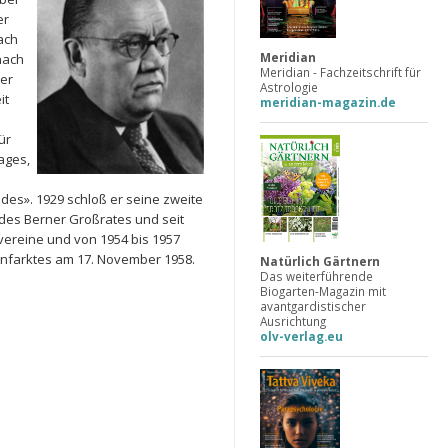
er
ach
Meridian
nach
Meridian - Fachzeitschrift für
 er
Astrologie
it
meridian-magazin.de
ür
ages,
des». 1929 schloß er seine zweite
d des Berner Großrates und seit
vereine und von 1954 bis 1957
zinfarktes am 17. November 1958.
Natürlich Gärtnern
Das weiterführende
Biogarten-Magazin mit
avantgardistischer
Ausrichtung
olv-verlag.eu