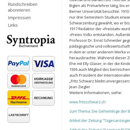
Rundschreiben
Biglen als Primarlehrer tätig, bi
abonnieren
Berner Universität besuchte. 1910
Impressum
nur drei Semestern Studium erwar
Schwarzenburg gewählt, wo er bis 1
Links
1917 Redaktor der «Freistatt» wurd
«Freies Volk» entstanden. Außerde
Professor Dr. Ernst Schneider ge
pädagogische und volkswirtschaftl
in dem er unter anderem Werke von
herausbrachte. Während dieser Zei
Ehe mit Elly Glaser, in der die Ki
1936 auch Mitglied des bernische
auch Präsident der Internationalen
„Fritz Schwarz bleibt unvergessen
Jean Ziegler
Weitere Informationen, siehe:
www.fritzschwarz.ch
zum Thema: Die Geheimloge der B
Artikel der Zeitung "Tagesanzeige
Artikel der Zeitung "SonntagsBLICK