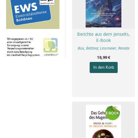
Berichte aus dem Jenseits,
E-Book
Büx, Bettina; Linsmeier, Renate
18,99 €
In den Korb