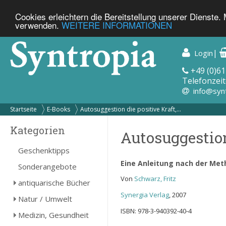
Cookies erleichtern die Bereitstellung unserer Dienste.
verwenden.
WEITERE INFORMATIONEN
|
Login
+49 (0)61
Telefonzeit
info@syn
Startseite
E-Books
Autosuggestion die positive Kraft,...
Kategorien
Autosuggestion
Geschenktipps
Eine Anleitung nach der Me
Sonderangebote
Von
Schwarz, Fritz
antiquarische Bücher
Synergia Verlag
, 2007
Natur / Umwelt
ISBN: 978-3-940392-40-4
Medizin, Gesundheit