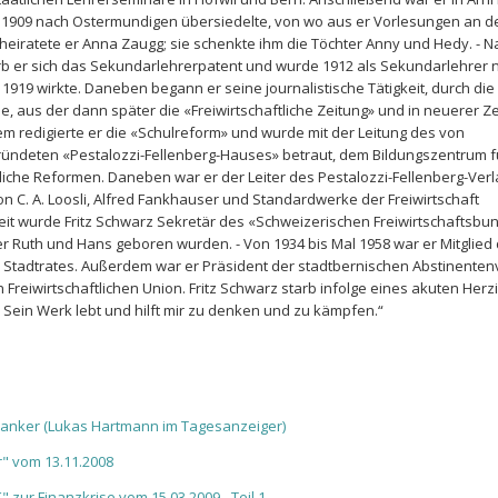
s er 1909 nach Ostermundigen übersiedelte, von wo aus er Vorlesungen an d
 heiratete er Anna Zaugg; sie schenkte ihm die Töchter Anny und Hedy. - N
b er sich das Sekundarlehrerpatent und wurde 1912 als Sekundarlehrer 
919 wirkte. Daneben begann er seine journalistische Tätigkeit, durch die
e, aus der dann später die «Freiwirtschaftliche Zeitung» und in neuerer Ze
m redigierte er die «Schulreform» und wurde mit der Leitung des von
gründeten «Pestalozzi-Fellenberg-Hauses» betraut, dem Bildungszentrum f
iche Reformen. Daneben war er der Leiter des Pestalozzi-Fellenberg-Verl
 C. A. Loosli, Alfred Fankhauser und Standardwerke der Freiwirtschaft
t wurde Fritz Schwarz Sekretär des «Schweizerischen Freiwirtschaftsbun
nder Ruth und Hans geboren wurden. - Von 1934 bis Mal 1958 war er Mitglie
n Stadtrates. Außerdem war er Präsident der stadtbernischen Abstinenten
 Freiwirtschaftlichen Union. Fritz Schwarz starb infolge eines akuten Her
: Sein Werk lebt und hilft mir zu denken und zu kämpfen.“
anker (Lukas Hartmann im Tagesanzeiger)
r" vom 13.11.2008
" zur Finanzkrise vom 15.03.2009 - Teil 1