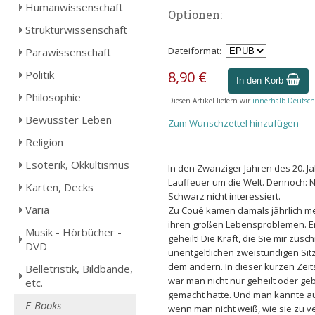
Humanwissenschaft
Optionen:
Strukturwissenschaft
Dateiformat:
Parawissenschaft
Politik
8,90 €
In den Korb
Philosophie
Diesen Artikel liefern wir
innerhalb Deutsch
Bewusster Leben
Zum Wunschzettel hinzufügen
Religion
Esoterik, Okkultismus
In den Zwanziger Jahren des 20. J
Lauffeuer um die Welt. Dennoch: Nu
Karten, Decks
Schwarz nicht interessiert.
Varia
Zu Coué kamen damals jährlich me
ihren großen Lebensproblemen. Er
Musik - Hörbücher -
geheilt! Die Kraft, die Sie mir zus
DVD
unentgeltlichen zweistündigen Sitzu
dem andern. In dieser kurzen Zeit
Belletristik, Bildbände,
war man nicht nur geheilt oder g
etc.
gemacht hatte. Und man kannte aus
E-Books
wenn man nicht weiß, wie sie zu v