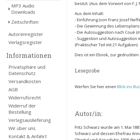
besitzt. (Aus dem Vorwort von F. J. 
MP3 Audio
Downloads
Aus dem Inhalt:
- Einführung (von Franz Josef Neff
Zeitschriften
- Die Gewinnung des Lebensplans 
- Die Autosuggestion nach Coué (m
Autorenregister
- Suggestion und Autosuggestion i
Verlagsregister
(Praktischer Teil mit 21 Aufgaben)
Informationen
Dies ist ein Ebook, zur gedruckte
Privatsphäre und
Leseprobe
Datenschutz
Versandkosten
Werfen Sie hier einen
Blick ins Bu
AGB
Widerrufsrecht
Widerruf der
Bestellung
Autor/in:
Verlagsauslieferung
Fritz Schwarz wurde am 1. Mai 188
Wir über uns
Schwarz und dessen Ehefrau Anna 
Kontakt & Anfahrt
Obertal und danach bis 1906 die st