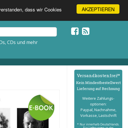
AKZEPTIEREN
nverstanden, dass wir Cookies
Ds, CDs und mehr
Versand­kostenfrei!*
Kein Mindest­bestell­wert
Lieferung auf Rechnung
Weitere Zahlungs­
optionen:
Paypal, Nachnahme,
Vorkasse, Lastschrift
* Nur innerhalb Deutschlands.
Für Lieferungen in das