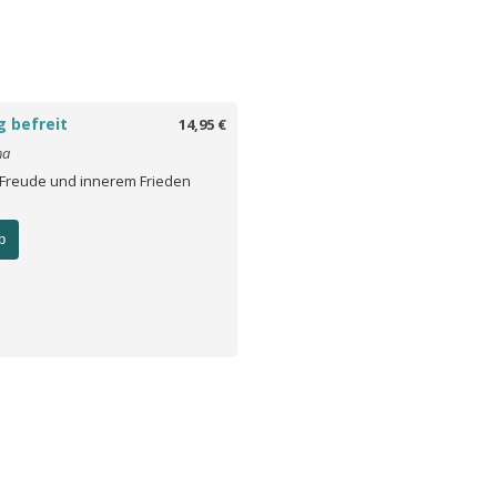
 befreit
14,95 €
ha
Freude und innerem Frieden
b