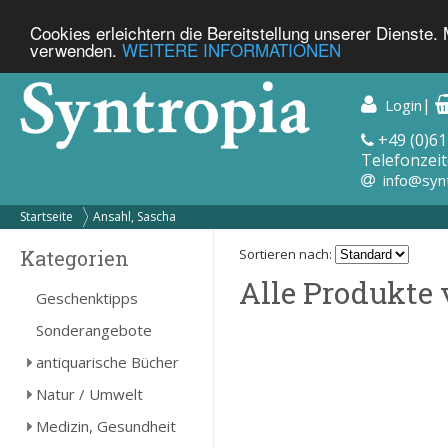
Cookies erleichtern die Bereitstellung unserer Dienste.
verwenden.
WEITERE INFORMATIONEN
|
Login
+49 (0)61
Telefonzeit
info@syn
Startseite
Ansahl, Sascha
Kategorien
Sortieren nach:
Alle Produkte 
Geschenktipps
Sonderangebote
antiquarische Bücher
Natur / Umwelt
Medizin, Gesundheit