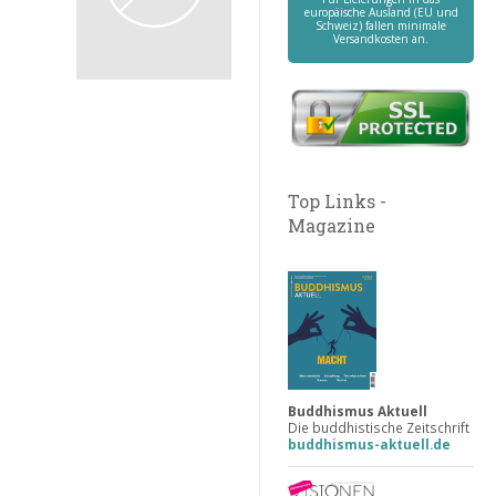
europäische Ausland (EU und
Schweiz) fallen minimale
Versandkosten an.
Top Links -
Magazine
Buddhismus Aktuell
Die buddhistische Zeitschrift
buddhismus-aktuell.de