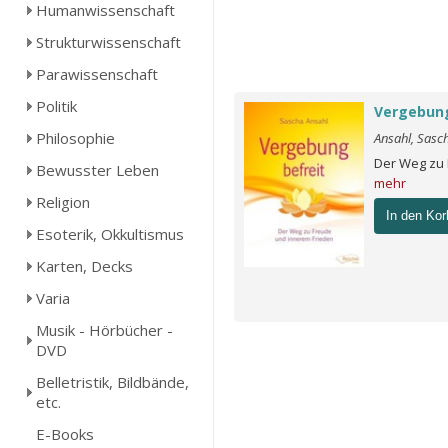
Humanwissenschaft
Strukturwissenschaft
Parawissenschaft
Politik
Vergebung
Philosophie
Ansahl, Sasc
Der Weg zu 
Bewusster Leben
mehr
Religion
In den Kor
Esoterik, Okkultismus
Karten, Decks
Varia
Musik - Hörbücher -
DVD
Belletristik, Bildbände,
etc.
E-Books