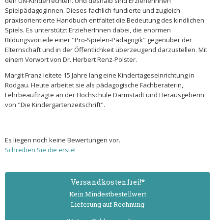
den UN-Kinderrechten. Und deshalb sind ErzieherInnen
SpielpädagogInnen. Dieses fachlich fundierte und zugleich
praxisorientierte Handbuch entfaltet die Bedeutung des kindlichen
Spiels. Es unterstützt ErzieherInnen dabei, die enormen
Bildungsvorteile einer "Pro-Spielen-Pädagogik" gegenüber der
Elternschaft und in der Öffentlichkeit überzeugend darzustellen. Mit
einem Vorwort von Dr. Herbert Renz-Polster.
Margit Franz leitete 15 Jahre lang eine Kindertageseinrichtung in
Rodgau. Heute arbeitet sie als pädagogische Fachberaterin,
Lehrbeauftragte an der Hochschule Darmstadt und Herausgeberin
von "Die Kindergartenzeitschrift".
Es liegen noch keine Bewertungen vor.
Schreiben Sie die erste!
Versand­kostenfrei!*
Kein Mindest­bestell­wert
Lieferung auf Rechnung