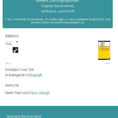
Weitere Zahlungs­optionen:
Paypal, Nachnahme,
Vorkasse, Lastschrift
* Nur innerhalb Deutschlands. Für Lieferungen in das europäische Ausland (EU und
Schweiz) fallen minimale Versandkosten an.
Blättern
Produkt 1 von 156
in Kategorie
Pädagogik
Autor/in
Mehr Titel von
Franz, Margit
Syntropia Buchversand