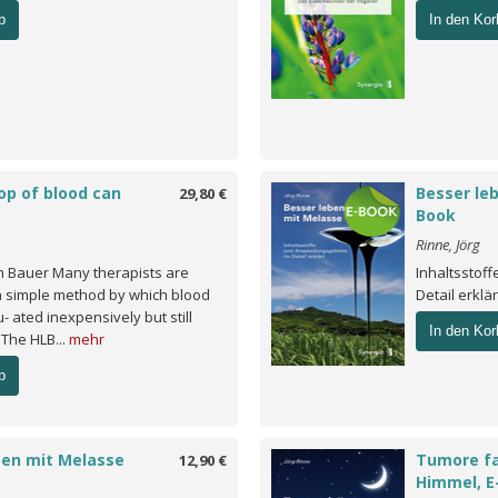
b
In den Kor
op of blood can
Besser le
29,80 €
Book
Rinne, Jörg
im Bauer Many therapists are
Inhaltsstof
 a simple method by which blood
Detail erklä
- ated inexpensively but still
In den Kor
 The HLB...
mehr
b
ben mit Melasse
Tumore fa
12,90 €
Himmel, E