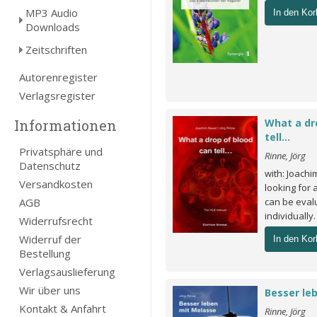
MP3 Audio
In den Kor
Downloads
Zeitschriften
Autorenregister
Verlagsregister
Informationen
What a dr
tell...
Privatsphäre und
Rinne, Jörg
Datenschutz
with: Joach
Versandkosten
looking for
AGB
can be evalu
individually.
Widerrufsrecht
Widerruf der
In den Kor
Bestellung
Verlagsauslieferung
Wir über uns
Besser le
Kontakt & Anfahrt
Rinne, Jörg