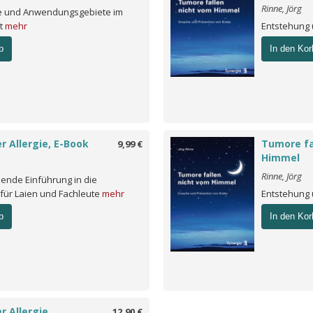
Rinne, Jörg
fe und Anwendungsgebiete im
rt
mehr
Entstehung 
b
In den Kor
r Allergie, E-Book
Tumore fa
9,99 €
Himmel
Rinne, Jörg
ende Einführung in die
 für Laien und Fachleute
mehr
Entstehung 
b
In den Kor
r Allergie
12,90 €