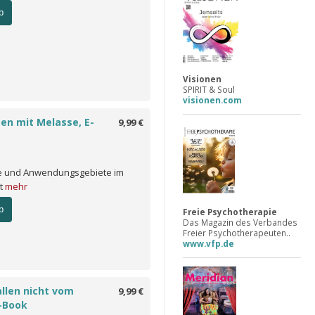
b
Visionen
SPIRIT & Soul
visionen.com
ben mit Melasse, E-
9,99 €
fe und Anwendungsgebiete im
rt
mehr
b
Freie Psychotherapie
Das Magazin des Verbandes
Freier Psychotherapeuten..
www.vfp.de
llen nicht vom
9,99 €
-Book