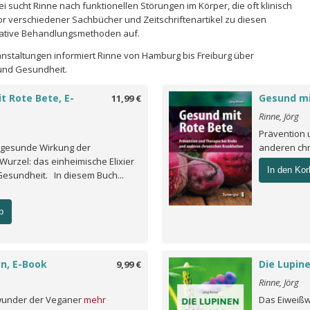
i sucht Rinne nach funktionellen Störungen im Körper, die oft klinisch
tor verschiedener Sachbücher und Zeitschriftenartikel zu diesen
rnative Behandlungsmethoden auf.
nstaltungen informiert Rinne von Hamburg bis Freiburg über
nd Gesundheit.
t Rote Bete, E-
Gesund mi
11,99 €
Rinne, Jörg
Prävention 
 gesunde Wirkung der
anderen ch
Wurzel: das einheimische Elixier
In den Kor
Gesundheit. In diesem Buch...
b
en, E-Book
Die Lupin
9,99 €
Rinne, Jörg
wunder der Veganer
mehr
Das Eiweiß