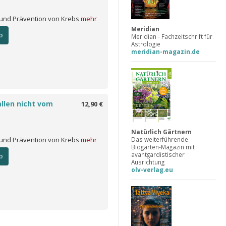
und Prävention von Krebs
mehr
Meridian
b
Meridian - Fachzeitschrift für
Astrologie
meridian-magazin.de
llen nicht vom
12,90 €
Natürlich Gärtnern
Das weiterführende
und Prävention von Krebs
mehr
Biogarten-Magazin mit
avantgardistischer
b
Ausrichtung
olv-verlag.eu