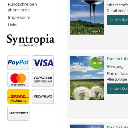
Rundschreiben
Inhaltsstof
abonnieren
Detail erklä
Impressum
In den Kor
Links
Das 1x1 de
Rinne, Jörg
Eine umfass
Allergologie
In den Kor
Das 1x1 de