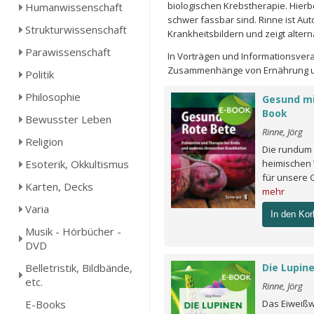
biologischen Krebstherapie. Hierbe
Humanwissenschaft
schwer fassbar sind. Rinne ist Au
Strukturwissenschaft
Krankheitsbildern und zeigt alte
Parawissenschaft
In Vorträgen und Informationsvera
Zusammenhänge von Ernährung u
Politik
Philosophie
Gesund mi
Book
Bewusster Leben
Rinne, Jörg
Religion
Die rundum
Esoterik, Okkultismus
heimischen 
für unsere 
Karten, Decks
mehr
Varia
In den Kor
Musik - Hörbücher -
DVD
Belletristik, Bildbände,
Die Lupin
etc.
Rinne, Jörg
E-Books
Das Eiweiß