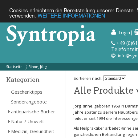
Cookies erleichtern die Bereitstellung unserer Dienste.
verwenden.
WEITERE INFORMATIONEN
|
Login
+49 (0)61
Telefonzeit
info@syn
Startseite
Rinne, Jörg
Kategorien
Sortieren nach:
Alle Produkte 
Geschenktipps
Sonderangebote
Jörg Rinne, geboren 1968 in Darmsta
antiquarische Bücher
Jahre später zu seinem Hauptberu
leitet er seit 1994 die Interesseng
Natur / Umwelt
Als Heilpraktiker arbeitet Rinne se
Medizin, Gesundheit
ganzheitlichen Behandlung liege