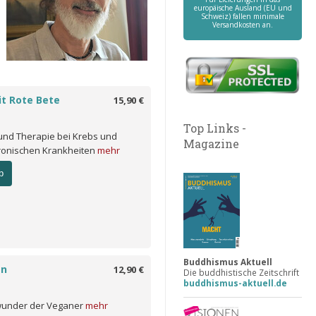
europäische Ausland (EU und
Schweiz) fallen minimale
Versandkosten an.
t Rote Bete
15,90 €
Top Links -
und Therapie bei Krebs und
Magazine
ronischen Krankheiten
mehr
b
Buddhismus Aktuell
en
12,90 €
Die buddhistische Zeitschrift
buddhismus-aktuell.de
wunder der Veganer
mehr