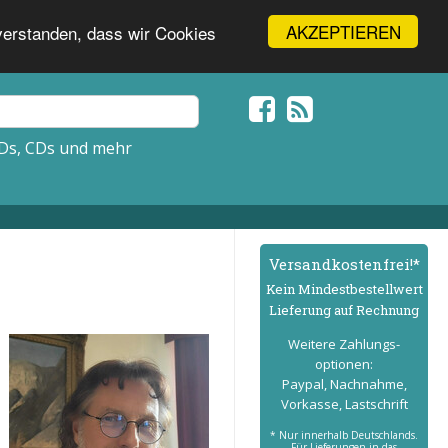
AKZEPTIEREN
nverstanden, dass wir Cookies
Ds, CDs und mehr
Versand­kostenfrei!*
Kein Mindest­bestell­wert
Lieferung auf Rechnung
Weitere Zahlungs­
optionen:
Paypal, Nachnahme,
Vorkasse, Lastschrift
* Nur innerhalb Deutschlands.
Für Lieferungen in das