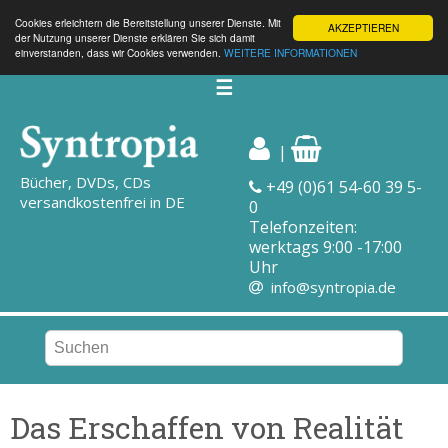
Cookies erleichtern die Bereitstellung unserer Dienste. Mit
AKZEPTIEREN
der Nutzung unserer Dienste erklären Sie sich damit
einverstanden, dass wir Cookies verwenden.
WEITERE INFORMATIONEN
☰
|
Bücher, DVDs, CDs
+49 (0)61 54-60 39 5-
versandkostenfrei in DE
0
Telefonzeiten:
werktags 9:00 -17:00
Uhr
info@syntropia.de
Das Erschaffen von Realität